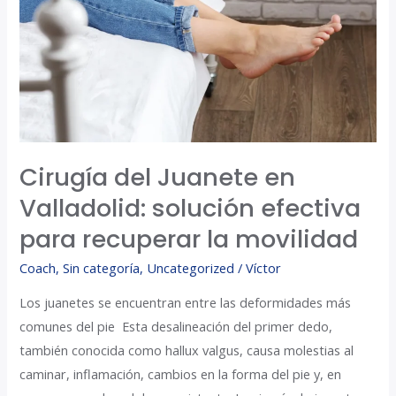
Valladolid:
solución
efectiva
para
recuperar
la
movilidad
Cirugía del Juanete en
Valladolid: solución efectiva
para recuperar la movilidad
Coach
,
Sin categoría
,
Uncategorized
/
Víctor
Los juanetes se encuentran entre las deformidades más
comunes del pie Esta desalineación del primer dedo,
también conocida como hallux valgus, causa molestias al
caminar, inflamación, cambios en la forma del pie y, en