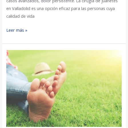
casos avanzados, dolor persistente. La cirugía de juanetes
en Valladolid es una opción eficaz para las personas cuya
calidad de vida
Leer más »
Clínica
Podológica
de
Valladolid:
Cómo
preparar
tus
pies
para
el