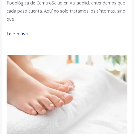
Podológica de CemtroSalud en Valladolid, entendemos que
cada paso cuenta. Aquí no solo tratamos los síntomas, sino
que
Leer más »
Cirugía
uña
encarnada
Valladolid:
la
solución
definitiva
para
tus
pies