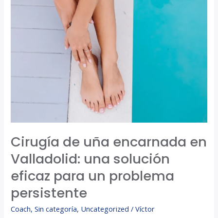
de
uña
encarnada
en
Valladolid:
una
solución
eficaz
para
un
Cirugía de uña encarnada en
problema
Valladolid: una solución
persistente
eficaz para un problema
persistente
Coach
,
Sin categoría
,
Uncategorized
/
Víctor