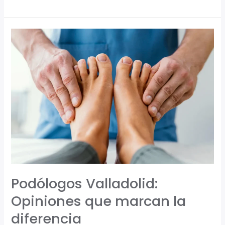
Podólogos
Valladolid:
Opiniones
que
marcan
la
diferencia
Podólogos Valladolid:
Opiniones que marcan la
diferencia