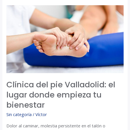
Clínica
del
pie
Valladolid:
el
lugar
donde
empieza
tu
bienestar
Clínica del pie Valladolid: el
lugar donde empieza tu
bienestar
Sin categoría
/
Víctor
Dolor al caminar, molestia persistente en el talón o