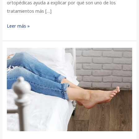
ortopédicas ayuda a explicar por qué son uno de los
tratamientos más […]
Leer más »
Especialista
en
Juanetes
Valladolid:
soluciona
el
dolor