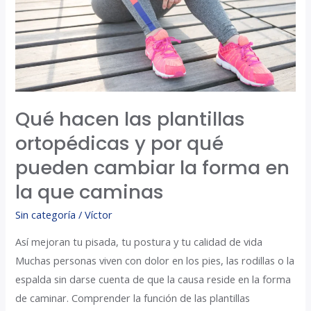
y
por
qué
pueden
cambiar
la
Qué hacen las plantillas
forma
ortopédicas y por qué
en
la
pueden cambiar la forma en
que
la que caminas
caminas
Sin categoría
/
Víctor
Así mejoran tu pisada, tu postura y tu calidad de vida
Muchas personas viven con dolor en los pies, las rodillas o la
espalda sin darse cuenta de que la causa reside en la forma
de caminar. Comprender la función de las plantillas