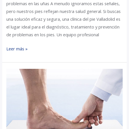
problemas en las uñas A menudo ignoramos estas señales,
pero nuestros pies reflejan nuestra salud general. Si buscas
una solución eficaz y segura, una clínica del pie Valladolid es
el lugar ideal para el diagnóstico, tratamiento y prevención
de problemas en los pies. Un equipo profesional
Leer más »
Mejora
tu
postura
y
bienestar
con
plantillas
ortopédicas