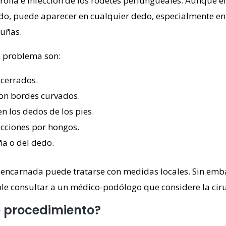
rofia e infección de los rodetes periungueales
. Aunque e
do, puede aparecer en cualquier dedo, especialmente en
 uñas.
 problema son:
cerrados.
con bordes curvados.
n los dedos de los pies.
ecciones por hongos.
ña o del dedo.
 encarnada puede tratarse con medidas locales. Sin emba
e consultar a un médico-podólogo que considere la ciru
 procedimiento?